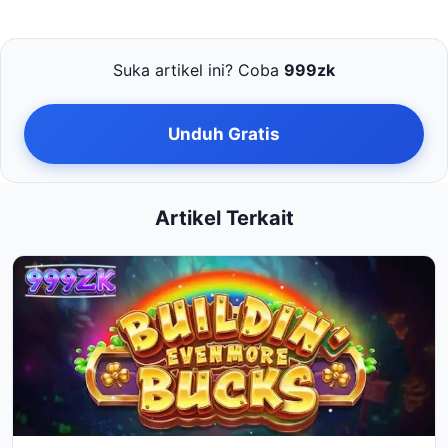
Suka artikel ini? Coba
999zk
Unduh Gratis
Artikel Terkait