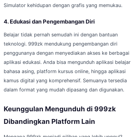
Simulator kehidupan dengan grafis yang memukau.
4. Edukasi dan Pengembangan Diri
Belajar tidak pernah semudah ini dengan bantuan
teknologi. 999zk mendukung pengembangan diri
penggunanya dengan menyediakan akses ke berbagai
aplikasi edukasi. Anda bisa mengunduh aplikasi belajar
bahasa asing, platform kursus online, hingga aplikasi
kamus digital yang komprehensif. Semuanya tersedia
dalam format yang mudah dipasang dan digunakan.
Keunggulan Mengunduh di 999zk
Dibandingkan Platform Lain
Mengapa 999zk menjadi pilihan yang lebih unggul?