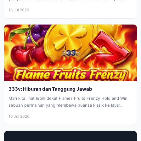
slot yang membawa...
18 Jul 2026
333v: Hiburan dan Tanggung Jawab
Mari kita lihat lebih dekat Flames Fruits Frenzy Hold and Win,
sebuah permainan yang membawa nuansa klasik ke layar
Anda...
10 Jul 2026