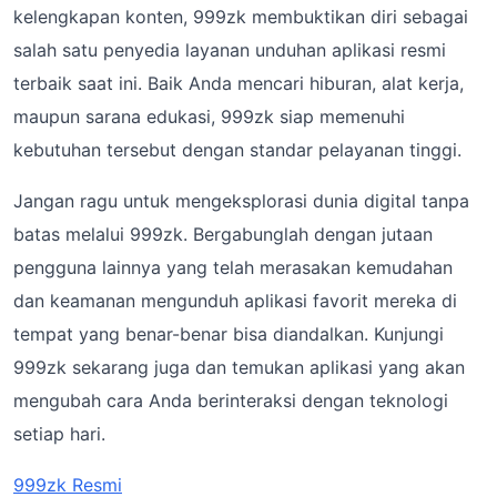
kelengkapan konten, 999zk membuktikan diri sebagai
salah satu penyedia layanan unduhan aplikasi resmi
terbaik saat ini. Baik Anda mencari hiburan, alat kerja,
maupun sarana edukasi, 999zk siap memenuhi
kebutuhan tersebut dengan standar pelayanan tinggi.
Jangan ragu untuk mengeksplorasi dunia digital tanpa
batas melalui 999zk. Bergabunglah dengan jutaan
pengguna lainnya yang telah merasakan kemudahan
dan keamanan mengunduh aplikasi favorit mereka di
tempat yang benar-benar bisa diandalkan. Kunjungi
999zk sekarang juga dan temukan aplikasi yang akan
mengubah cara Anda berinteraksi dengan teknologi
setiap hari.
999zk Resmi