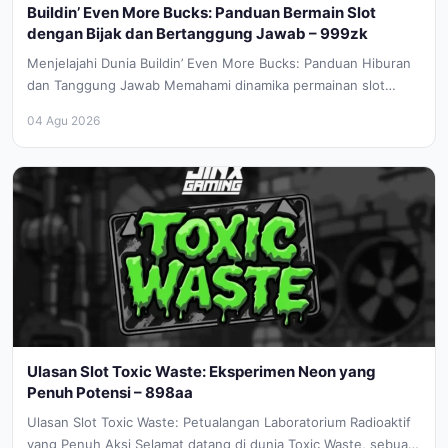
Buildin’ Even More Bucks: Panduan Bermain Slot
dengan Bijak dan Bertanggung Jawab – 999zk
Menjelajahi Dunia Buildin’ Even More Bucks: Panduan Hiburan
dan Tanggung Jawab Memahami dinamika permainan slot
daring memerlukan pendekatan yang seimbang...
04 Agu 2026
Ulasan Slot Toxic Waste: Eksperimen Neon yang
Penuh Potensi – 898aa
Ulasan Slot Toxic Waste: Petualangan Laboratorium Radioaktif
yang Penuh Aksi Selamat datang di dunia Toxic Waste, sebuah