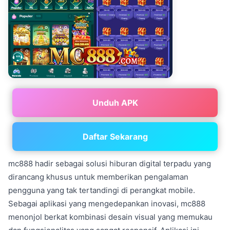
Unduh APK
Daftar Sekarang
mc888 hadir sebagai solusi hiburan digital terpadu yang
dirancang khusus untuk memberikan pengalaman
pengguna yang tak tertandingi di perangkat mobile.
Sebagai aplikasi yang mengedepankan inovasi, mc888
menonjol berkat kombinasi desain visual yang memukau