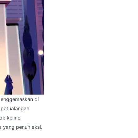
 menggemaskan di
m petualangan
k kelinci
 yang penuh aksi.