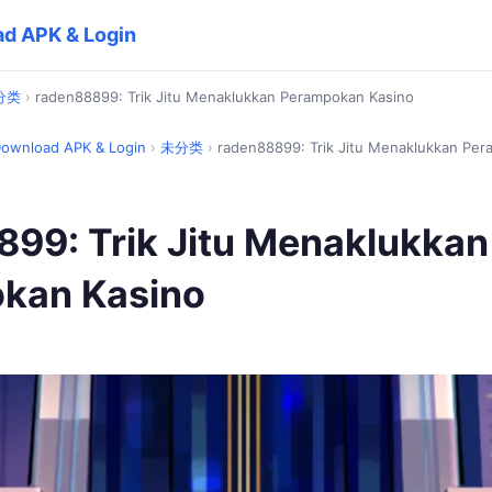
ad APK & Login
分类
›
raden88899: Trik Jitu Menaklukkan Perampokan Kasino
 Download APK & Login
›
未分类
›
raden88899: Trik Jitu Menaklukkan Pe
99: Trik Jitu Menaklukkan
kan Kasino