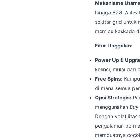
Mekanisme Utama
hingga 8×8. Alih-a
sekitar grid untu
memicu kaskade da
Fitur Unggulan:
Power Up & Upgra
kelinci, mulai dari
Free Spins:
Kumpul
di mana semua pen
Opsi Strategis:
Pem
menggunakan
Buy 
Dengan volatilita
pengalaman bermain
membuatnya cocok 