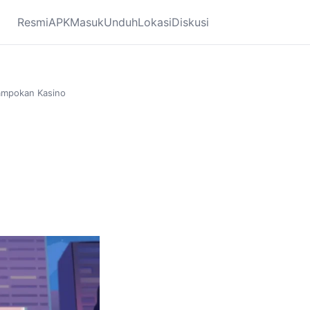
Resmi
APK
Masuk
Unduh
Lokasi
Diskusi
rampokan Kasino