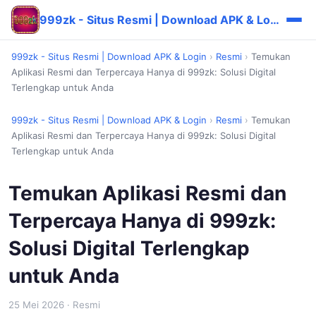
999zk - Situs Resmi | Download APK & Login
999zk - Situs Resmi | Download APK & Login
›
Resmi
›
Temukan
Aplikasi Resmi dan Terpercaya Hanya di 999zk: Solusi Digital
Terlengkap untuk Anda
999zk - Situs Resmi | Download APK & Login
›
Resmi
›
Temukan
Aplikasi Resmi dan Terpercaya Hanya di 999zk: Solusi Digital
Terlengkap untuk Anda
Temukan Aplikasi Resmi dan
Terpercaya Hanya di 999zk:
Solusi Digital Terlengkap
untuk Anda
25 Mei 2026
· Resmi