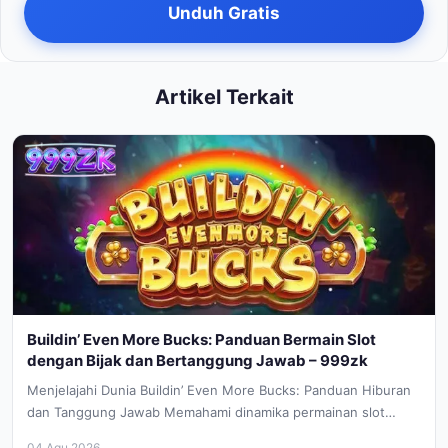
Unduh Gratis
Artikel Terkait
Buildin’ Even More Bucks: Panduan Bermain Slot
dengan Bijak dan Bertanggung Jawab – 999zk
Menjelajahi Dunia Buildin’ Even More Bucks: Panduan Hiburan
dan Tanggung Jawab Memahami dinamika permainan slot
daring memerlukan pendekatan yang seimbang...
04 Agu 2026