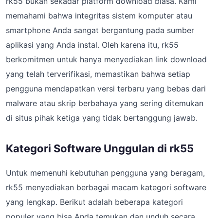
rk55 bukan sekadar platform download biasa. Kami
memahami bahwa integritas sistem komputer atau
smartphone Anda sangat bergantung pada sumber
aplikasi yang Anda instal. Oleh karena itu, rk55
berkomitmen untuk hanya menyediakan link download
yang telah terverifikasi, memastikan bahwa setiap
pengguna mendapatkan versi terbaru yang bebas dari
malware atau skrip berbahaya yang sering ditemukan
di situs pihak ketiga yang tidak bertanggung jawab.
Kategori Software Unggulan di rk55
Untuk memenuhi kebutuhan pengguna yang beragam,
rk55 menyediakan berbagai macam kategori software
yang lengkap. Berikut adalah beberapa kategori
populer yang bisa Anda temukan dan unduh secara