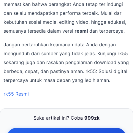
memastikan bahwa perangkat Anda tetap terlindungi
dan selalu mendapatkan performa terbaik. Mulai dari
kebutuhan sosial media, editing video, hingga edukasi,
semuanya tersedia dalam versi
resmi
dan terpercaya.
Jangan pertaruhkan keamanan data Anda dengan
mengunduh dari sumber yang tidak jelas. Kunjungi rk55
sekarang juga dan rasakan pengalaman download yang
berbeda, cepat, dan pastinya aman. rk55: Solusi digital
terpercaya untuk masa depan yang lebih aman.
rk55 Resmi
Suka artikel ini? Coba
999zk