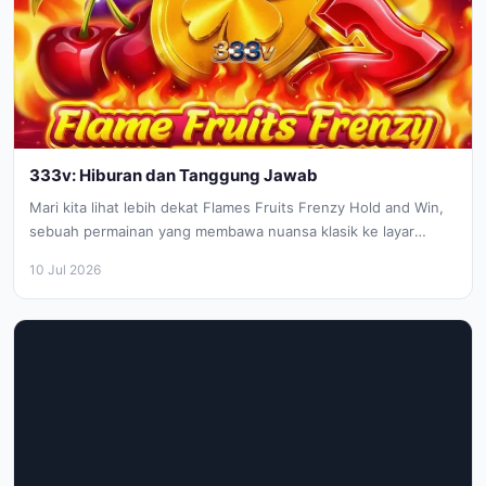
333v: Hiburan dan Tanggung Jawab
Mari kita lihat lebih dekat Flames Fruits Frenzy Hold and Win,
sebuah permainan yang membawa nuansa klasik ke layar
Anda...
10 Jul 2026