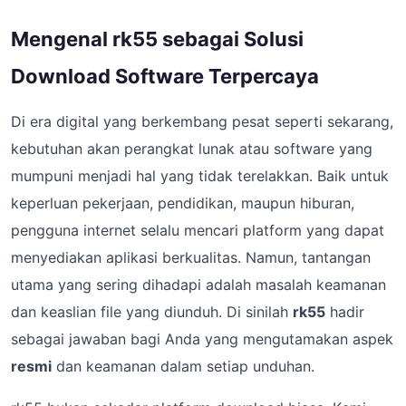
Mengenal rk55 sebagai Solusi
Download Software Terpercaya
Di era digital yang berkembang pesat seperti sekarang,
kebutuhan akan perangkat lunak atau software yang
mumpuni menjadi hal yang tidak terelakkan. Baik untuk
keperluan pekerjaan, pendidikan, maupun hiburan,
pengguna internet selalu mencari platform yang dapat
menyediakan aplikasi berkualitas. Namun, tantangan
utama yang sering dihadapi adalah masalah keamanan
dan keaslian file yang diunduh. Di sinilah
rk55
hadir
sebagai jawaban bagi Anda yang mengutamakan aspek
resmi
dan keamanan dalam setiap unduhan.