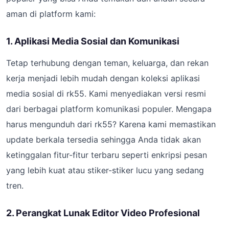
aman di platform kami:
1. Aplikasi Media Sosial dan Komunikasi
Tetap terhubung dengan teman, keluarga, dan rekan
kerja menjadi lebih mudah dengan koleksi aplikasi
media sosial di rk55. Kami menyediakan versi resmi
dari berbagai platform komunikasi populer. Mengapa
harus mengunduh dari rk55? Karena kami memastikan
update berkala tersedia sehingga Anda tidak akan
ketinggalan fitur-fitur terbaru seperti enkripsi pesan
yang lebih kuat atau stiker-stiker lucu yang sedang
tren.
2. Perangkat Lunak Editor Video Profesional