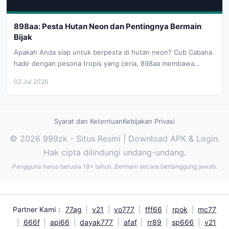
898aa: Pesta Hutan Neon dan Pentingnya Bermain
Bijak
Apakah Anda siap untuk berpesta di hutan neon? Cub Cabana
hadir dengan pesona tropis yang ceria, 898aa membawa
suasana bar...
02 Jul 2026
Syarat dan Ketentuan
Kebijakan Privasi
© 2026 999zk - Situs Resmi | Download APK & Login.
Hak cipta dilindungi undang-undang.
Pengguna harus berusia 18+ tahun. Bermain secara bertanggung jawab.
Partner Kami：
77ag
|
v21
|
vo777
|
fff66
|
rpok
|
mc77
|
666f
|
api66
|
dayak777
|
afaf
|
rr89
|
sp666
|
v21