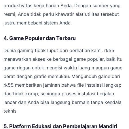
produktivitas kerja harian Anda. Dengan sumber yang
resmi, Anda tidak perlu khawatir alat utilitas tersebut
justru membebani sistem Anda.
4. Game Populer dan Terbaru
Dunia gaming tidak luput dari perhatian kami. rk55
menawarkan akses ke berbagai game populer, baik itu
game ringan untuk mengisi waktu luang maupun game
berat dengan grafis memukau. Mengunduh game dari
rk55 memberikan jaminan bahwa file instalasi lengkap
dan tidak korup, sehingga proses instalasi berjalan
lancar dan Anda bisa langsung bermain tanpa kendala
teknis.
5. Platform Edukasi dan Pembelajaran Mandiri