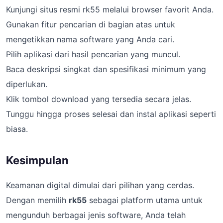
Kunjungi situs resmi rk55 melalui browser favorit Anda.
Gunakan fitur pencarian di bagian atas untuk
mengetikkan nama software yang Anda cari.
Pilih aplikasi dari hasil pencarian yang muncul.
Baca deskripsi singkat dan spesifikasi minimum yang
diperlukan.
Klik tombol download yang tersedia secara jelas.
Tunggu hingga proses selesai dan instal aplikasi seperti
biasa.
Kesimpulan
Keamanan digital dimulai dari pilihan yang cerdas.
Dengan memilih
rk55
sebagai platform utama untuk
mengunduh berbagai jenis software, Anda telah