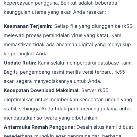
kepercayaan pengguna. Berikut adalah beberapa
keunggulan utama yang akan Anda rasakan:
Keamanan Terjamin:
Setiap file yang diunggah ke rk55
melewati proses pemindaian virus yang ketat. Kami
memastikan tidak ada ancaman digital yang menyusup
ke perangkat Anda.
Update Rutin:
Kami selalu memperbarui database kami.
Begitu pengembang resmi merilis versi terbaru, rk55
akan segera menyediakannya untuk Anda.
Kecepatan Download Maksimal:
Server rk55
dioptimalkan untuk memberikan kecepatan unduh yang
stabil, sehingga Anda tidak perlu menunggu lama untuk
mendapatkan software yang dibutuhkan.
Antarmuka Ramah Pengguna:
Desain situs kami dibuat
sesederhana mungkin agar pengguna dari berbagai